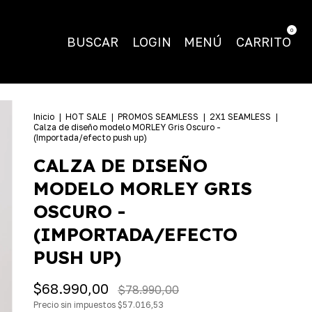
0
BUSCAR
LOGIN
MENÚ
CARRITO
Inicio
|
HOT SALE
|
PROMOS SEAMLESS
|
2X1 SEAMLESS
|
Calza de diseño modelo MORLEY Gris Oscuro -
(Importada/efecto push up)
CALZA DE DISEÑO
MODELO MORLEY GRIS
OSCURO -
(IMPORTADA/EFECTO
PUSH UP)
$68.990,00
$78.990,00
Precio sin impuestos
$57.016,53