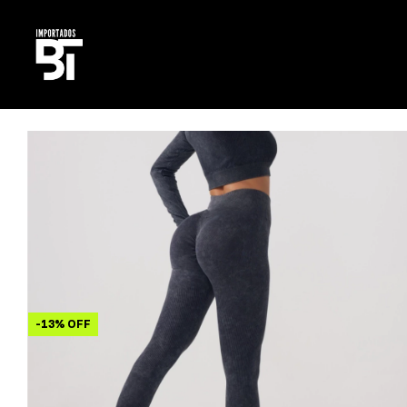
-
13
%
OFF