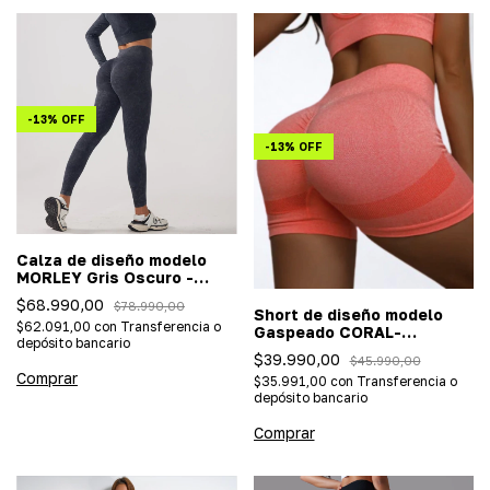
-
13
%
OFF
-
13
%
OFF
Calza de diseño modelo
MORLEY Gris Oscuro -
(Importada/efecto push
$68.990,00
$78.990,00
up)
Short de diseño modelo
$62.091,00
con
Transferencia o
Gaspeado CORAL-
depósito bancario
(Importada/efecto push
$39.990,00
$45.990,00
up)
Comprar
$35.991,00
con
Transferencia o
depósito bancario
Comprar