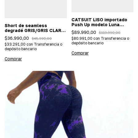
CATSUIT LISO importado
Push Up modelo Luna
Short de seamless
Negro
degradé GRIS/GRIS CLARO
$89.990,00
$119.990,00
- (Importada/efecto push
$36.990,00
$80.991,00
con
Transferencia o
$45.990,00
up)
depósito bancario
$33.291,00
con
Transferencia o
depósito bancario
Comprar
Comprar