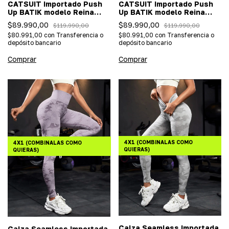
CATSUIT Importado Push
CATSUIT Importado Push
Up BATIK modelo Reina
Up BATIK modelo Reina
Blanco
Gris
$89.990,00
$89.990,00
$119.990,00
$119.990,00
$80.991,00
con
Transferencia o
$80.991,00
con
Transferencia o
depósito bancario
depósito bancario
Comprar
Comprar
4X1 (COMBINALAS COMO
4X1 (COMBINALAS COMO
QUIERAS)
QUIERAS)
Calza Seamless Importada
Calza Seamless Importada