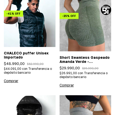
-
41
%
OFF
-
25
%
OFF
CHALECO puffer Unisex
Importado
Short Seamless Gaspeado
Amanda Verde -
$48.990,00
$82.990,00
(Importado/efecto push
$29.990,00
$39.990,00
$44.091,00
con
Transferencia o
up)
depósito bancario
$26.991,00
con
Transferencia o
depósito bancario
Comprar
Comprar