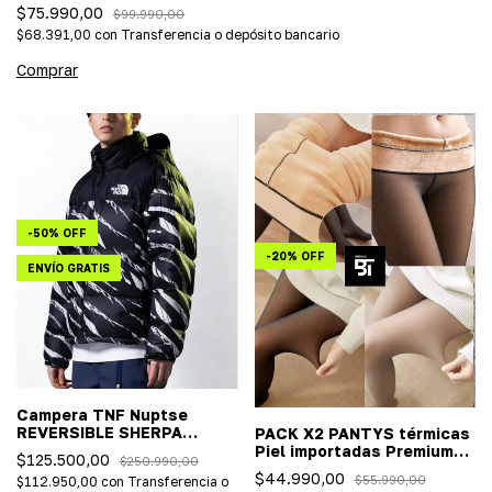
$75.990,00
$99.990,00
$68.391,00
con
Transferencia o depósito bancario
Comprar
-
50
%
OFF
-
20
%
OFF
ENVÍO GRATIS
Campera TNF Nuptse
REVERSIBLE SHERPA
PACK X2 PANTYS térmicas
(importada)
Piel importadas Premium
$125.500,00
$250.990,00
OUTFIT PERFECTO !
$44.990,00
$55.990,00
$112.950,00
con
Transferencia o