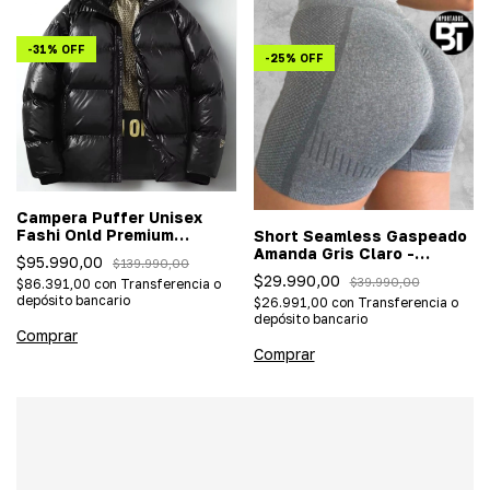
-
31
%
OFF
-
25
%
OFF
Campera Puffer Unisex
Fashi Onld Premium
Short Seamless Gaspeado
Importada
Amanda Gris Claro -
$95.990,00
$139.990,00
(Importado/efecto push
$29.990,00
$39.990,00
$86.391,00
con
Transferencia o
up)
depósito bancario
$26.991,00
con
Transferencia o
depósito bancario
Comprar
Comprar