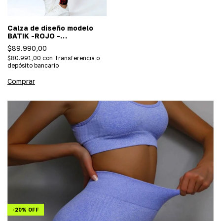
Calza de diseño modelo
BATIK -ROJO -
(Importada/efecto push
$89.990,00
up)
$80.991,00
con
Transferencia o
depósito bancario
Comprar
-
20
%
OFF