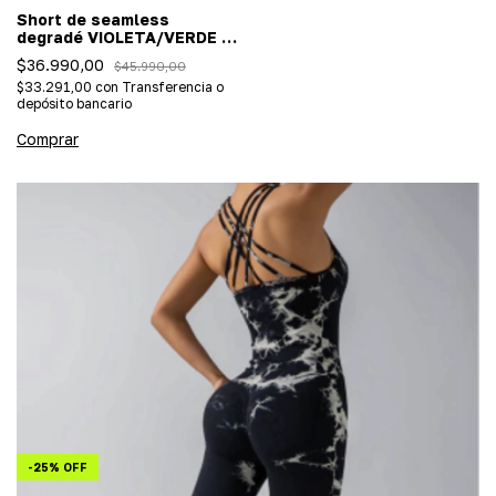
Short de seamless
degradé VIOLETA/VERDE -
(Importada/efecto push
$36.990,00
$45.990,00
up)
$33.291,00
con
Transferencia o
depósito bancario
Comprar
-
25
%
OFF