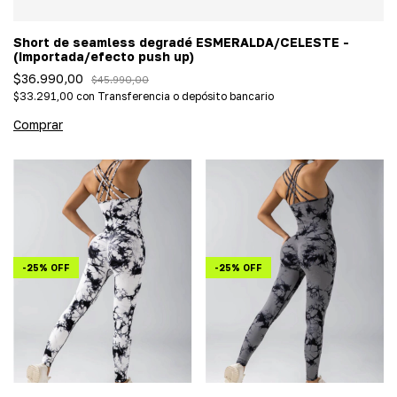
Short de seamless degradé ESMERALDA/CELESTE -
(Importada/efecto push up)
$36.990,00
$45.990,00
$33.291,00
con
Transferencia o depósito bancario
Comprar
-
25
%
OFF
-
25
%
OFF