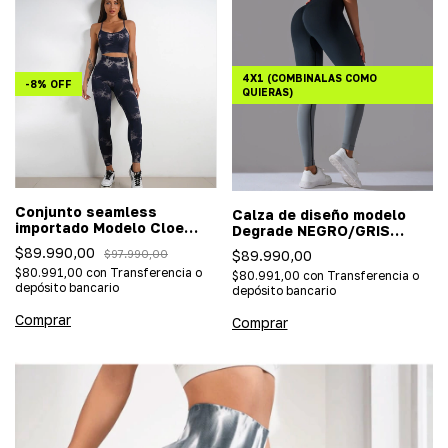
4X1 (COMBINALAS COMO
-
8
%
OFF
QUIERAS)
Conjunto seamless
Calza de diseño modelo
importado Modelo Cloe
Degrade NEGRO/GRIS
Batik Negro/blanco
(Importada/efecto push
$89.990,00
$89.990,00
$97.990,00
(top+calza Push Up)
up)
$80.991,00
con
Transferencia o
$80.991,00
con
Transferencia o
depósito bancario
depósito bancario
Comprar
Comprar