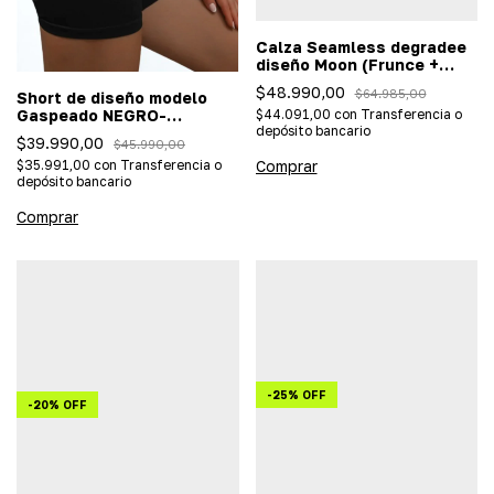
Calza Seamless degradee
diseño Moon (Frunce +
corte V) - Azul-Celeste
$48.990,00
$64.985,00
Short de diseño modelo
Gaspeado NEGRO-
$44.091,00
con
Transferencia o
depósito bancario
(Importada/efecto push
$39.990,00
$45.990,00
up)
$35.991,00
con
Transferencia o
Comprar
depósito bancario
Comprar
-
25
%
OFF
-
20
%
OFF