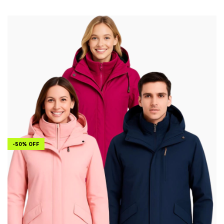
-
50
%
OFF