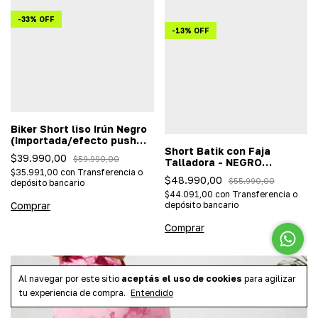
-
33
%
OFF
-
13
%
OFF
Biker Short liso Irún Negro
(Importada/efecto push
Short Batik con Faja
up)
$39.990,00
$59.990,00
Talladora - NEGRO
$35.991,00
con
Transferencia o
(Importada/efecto push
$48.990,00
$55.990,00
depósito bancario
up)
$44.091,00
con
Transferencia o
Comprar
depósito bancario
Comprar
Al navegar por este sitio
aceptás el uso de cookies
para agilizar
tu experiencia de compra.
Entendido