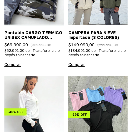
Pantalón CARGO TERMICO
CAMPERA PARA NIEVE
UNISEX CAMUFLADO
Importada (3 COLORES)
importado (impermeable,
$69.990,00
$149.990,00
$139.990,00
$299.990,00
ideal nieve) 2 COLORES
$62.991,00
con
Transferencia o
$134.991,00
con
Transferencia o
depósito bancario
depósito bancario
Comprar
Comprar
-
40
%
OFF
-
39
%
OFF