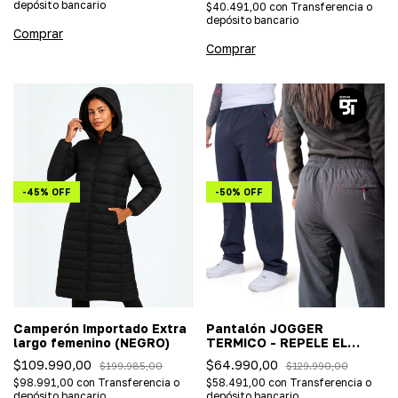
depósito bancario
$40.491,00
con
Transferencia o
depósito bancario
Comprar
Comprar
-
45
%
OFF
-
50
%
OFF
Camperón Importado Extra
Pantalón JOGGER
largo femenino (NEGRO)
TERMICO - REPELE EL
AGUA UNISEX (ideal nieve)
$109.990,00
$64.990,00
$199.985,00
$129.990,00
$98.991,00
con
Transferencia o
$58.491,00
con
Transferencia o
depósito bancario
depósito bancario