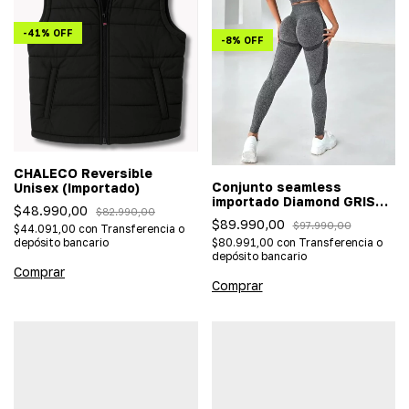
-
41
%
OFF
-
8
%
OFF
CHALECO Reversible
Conjunto seamless
Unisex (Importado)
importado Diamond GRIS
$48.990,00
$82.990,00
(Push Up)
$89.990,00
$97.990,00
$44.091,00
con
Transferencia o
depósito bancario
$80.991,00
con
Transferencia o
depósito bancario
Comprar
Comprar