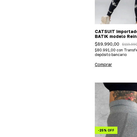
CATSUIT Importad
BATIK modelo Rein
$89.990,00
$119.99
$80.991,00
con
Transfe
depósito bancario
Comprar
-
25
%
OFF