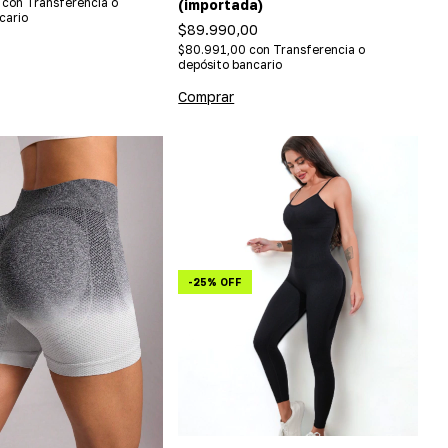
0
con
Transferencia o
(importada)
cario
$89.990,00
$80.991,00
con
Transferencia o
depósito bancario
Comprar
-
25
%
OFF