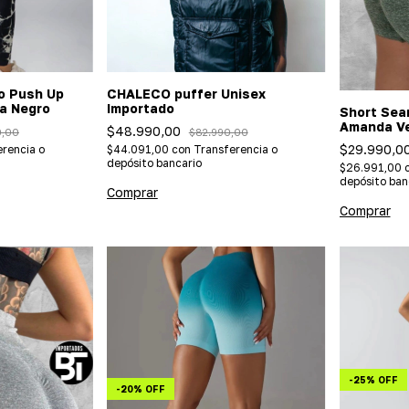
o Push Up
CHALECO puffer Unisex
a Negro
Importado
Short Sea
Amanda Ve
$48.990,00
0,00
$82.990,00
(Importad
$29.990,0
rencia o
$44.091,00
con
Transferencia o
depósito bancario
$26.991,00
depósito ban
Comprar
Comprar
-
25
%
OFF
-
20
%
OFF