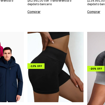
ferencia o
$62.991,00
con
Transferencia o
$134.991,0
depósito bancario
depósito ban
Comprar
Comprar
-
13
%
OFF
-
20
%
OFF