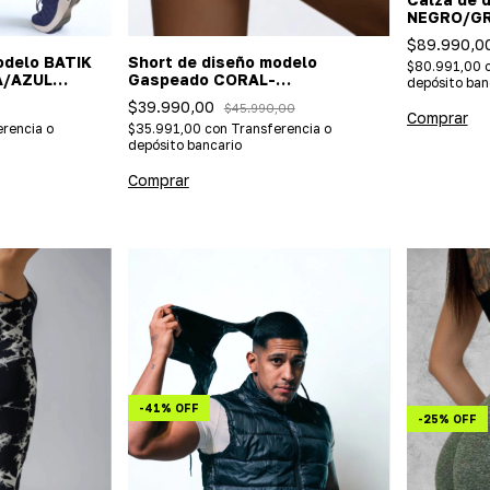
NEGRO/GRI
push up)
$89.990,0
odelo BATIK
Short de diseño modelo
$80.991,00
A/AZUL
Gaspeado CORAL-
depósito ban
(Importada/efecto push up)
$39.990,00
$45.990,00
Comprar
rencia o
$35.991,00
con
Transferencia o
depósito bancario
Comprar
-
41
%
OFF
-
25
%
OFF