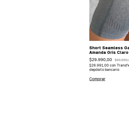
Short Seamless G
Amanda Gris Claro
(Importado/efecto
$29.990,00
$39.990
$26.991,00
con
Transfe
depósito bancario
Comprar