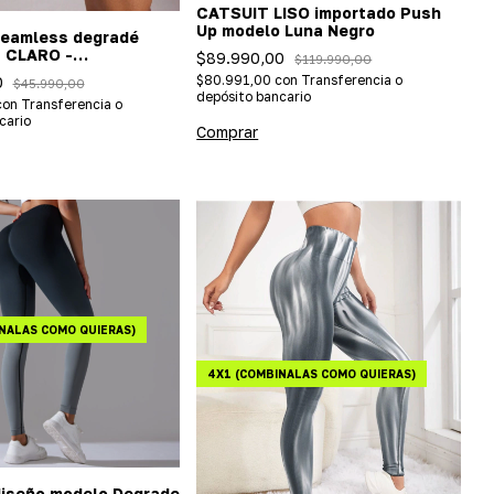
CATSUIT LISO importado Push
Up modelo Luna Negro
seamless degradé
 CLARO -
$89.990,00
$119.990,00
a/efecto push up)
$80.991,00
con
Transferencia o
0
$45.990,00
depósito bancario
con
Transferencia o
cario
Comprar
NALAS COMO QUIERAS)
4X1 (COMBINALAS COMO QUIERAS)
diseño modelo Degrade