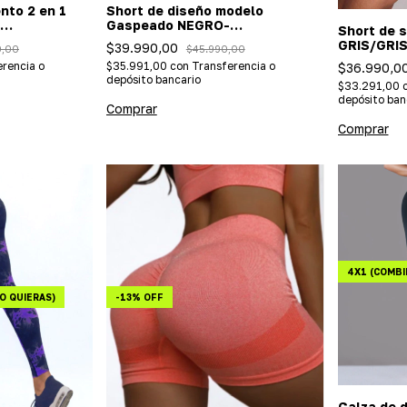
to 2 en 1
Short de diseño modelo
Gaspeado NEGRO-
Short de 
ar) 3 colores
(Importada/efecto push up)
GRIS/GRIS
$39.990,00
0,00
$45.990,00
(Importad
rencia o
$35.991,00
con
Transferencia o
$36.990,0
depósito bancario
$33.291,00
depósito ban
Comprar
Comprar
4X1 (COMBI
O QUIERAS)
-
13
%
OFF
Calza de 