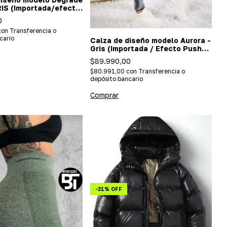
S (Importada/efecto
0
con
Transferencia o
cario
Calza de diseño modelo Aurora -
Gris (Importada / Efecto Push
Up)
$89.990,00
$80.991,00
con
Transferencia o
depósito bancario
Comprar
-
31
%
OFF