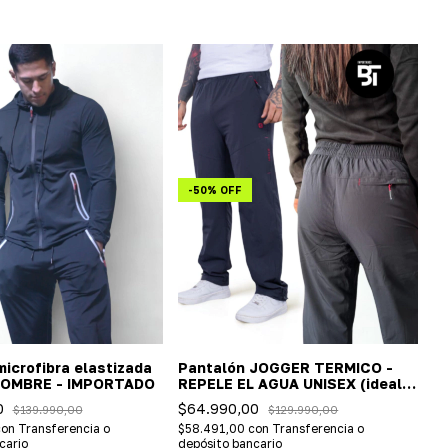
-
50
%
OFF
icrofibra elastizada
Pantalón JOGGER TERMICO -
HOMBRE - IMPORTADO
REPELE EL AGUA UNISEX (ideal
nieve)
0
$64.990,00
$139.990,00
$129.990,00
con
Transferencia o
$58.491,00
con
Transferencia o
cario
depósito bancario