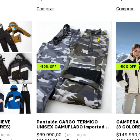
Comprar
Comprar
-
50
%
OFF
-
50
%
OFF
IEVE
Pantalón CARGO TERMICO
CAMPERA 
ORES)
UNISEX CAMUFLADO importado
(3 COLOR
(impermeable, ideal nieve) 2
$69.990,00
$149.990,
00,00
$139.990,00
COLORES