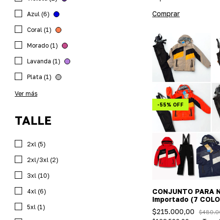
Comprar
Azul (6)
Coral (1)
Morado (1)
Lavanda (1)
Plata (1)
Ver más
-
55
%
OFF
TALLE
2xl (5)
2xl/3xl (2)
3xl (10)
CONJUNTO PARA N
4xl (6)
Importado (7 COL
5xl (1)
$215.000,00
$480.0