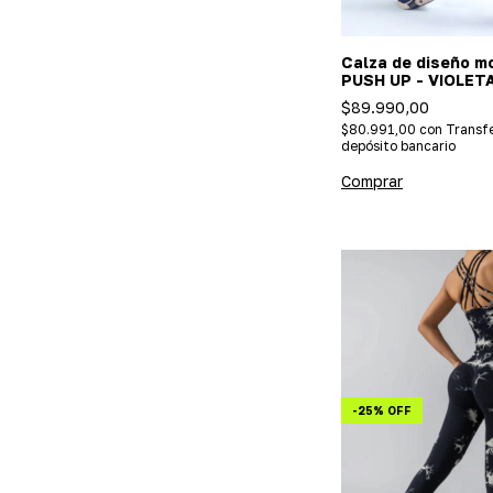
Calza de diseño m
PUSH UP - VIOLET
(IMPORTADA)
$89.990,00
$80.991,00
con
Transfe
depósito bancario
Comprar
-
25
%
OFF