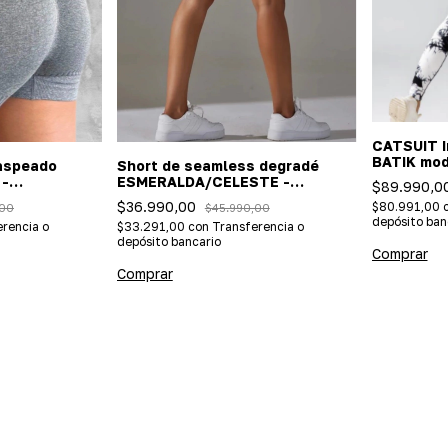
CATSUIT I
BATIK mod
aspeado
Short de seamless degradé
 -
ESMERALDA/CELESTE -
$89.990,0
 push up)
(Importada/efecto push up)
$36.990,00
$80.991,00
,00
$45.990,00
depósito ban
rencia o
$33.291,00
con
Transferencia o
depósito bancario
Comprar
Comprar