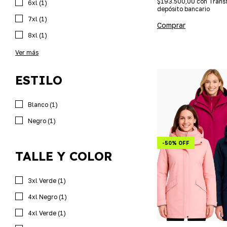
$193.500,00
con
Trans
6xl (1)
depósito bancario
7xl (1)
Comprar
8xl (1)
Ver más
ESTILO
Blanco (1)
Negro (1)
-
50
%
OFF
TALLE Y COLOR
3xl Verde (1)
4xl Negro (1)
4xl Verde (1)