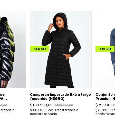
-
45
%
OFF
-
43
%
OFF
tse
Camperón Importado Extra largo
Conjunto m
PA
femenino (NEGRO)
Premium 
$109.990,00
$79.990,0
90,00
$199.985,00
erencia o
$98.991,00
con
Transferencia o
$71.991,00
depósito bancario
depósito ban