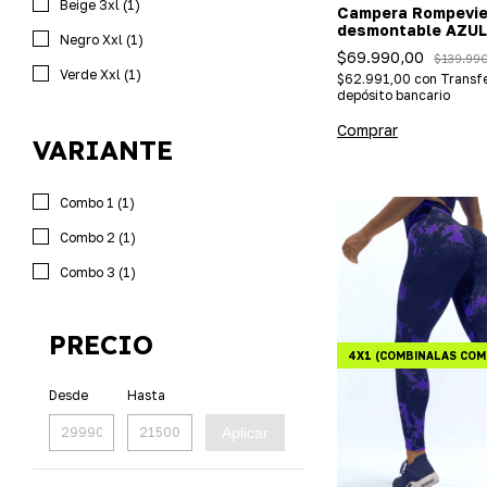
Beige 3xl (1)
Campera Rompevien
desmontable AZUL
Negro Xxl (1)
(impermeable + pol
$69.990,00
$139.99
- (importada)
Verde Xxl (1)
$62.991,00
con
Transfe
depósito bancario
Comprar
VARIANTE
Combo 1 (1)
Combo 2 (1)
Combo 3 (1)
PRECIO
4X1 (COMBINALAS COM
Desde
Hasta
Aplicar