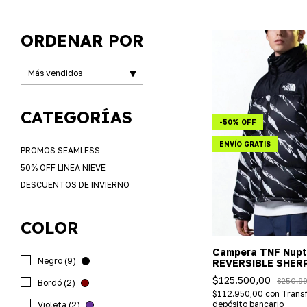
ORDENAR POR
CATEGORÍAS
-
50
%
OFF
ENVÍO GRATIS
PROMOS SEAMLESS
50% OFF LINEA NIEVE
DESCUENTOS DE INVIERNO
COLOR
Campera TNF Nup
Negro (9)
REVERSIBLE SHER
(importada)
$125.500,00
$250.9
Bordó (2)
$112.950,00
con
Transf
depósito bancario
Violeta (2)