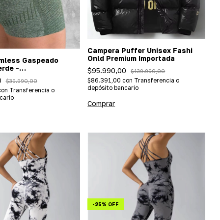
Campera Puffer Unisex Fashi
Onld Premium Importada
mless Gaspeado
rde -
$95.990,00
$139.990,00
o/efecto push up)
0
$86.391,00
con
Transferencia o
$39.990,00
depósito bancario
con
Transferencia o
cario
Comprar
-
25
%
OFF