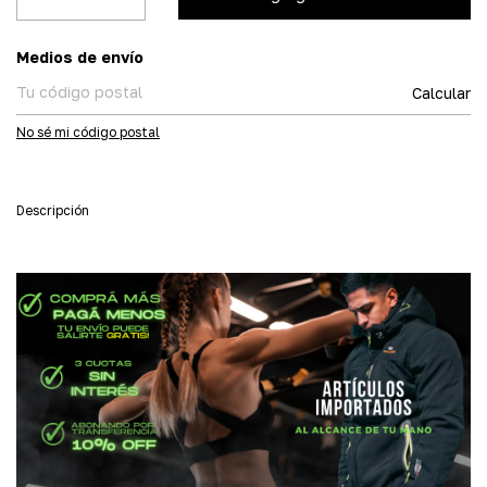
Entregas para el CP:
Medios de envío
Calcular
No sé mi código postal
Descripción