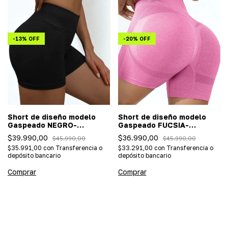
-
13
%
OFF
-
20
%
OFF
Short de diseño modelo
Short de diseño modelo
Gaspeado NEGRO-
Gaspeado FUCSIA-
(Importada/efecto push
(Importada/efecto push
$39.990,00
$36.990,00
$45.990,00
$45.990,00
up)
up)
$35.991,00
con
Transferencia o
$33.291,00
con
Transferencia o
depósito bancario
depósito bancario
Comprar
Comprar