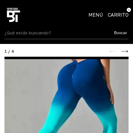
0
MENÚ
CARRITO
Buscar
1
/
4